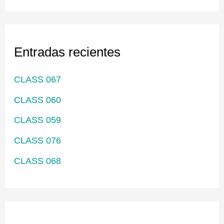
s
c
Entradas recientes
a
r
CLASS 067
p
CLASS 060
o
CLASS 059
r
CLASS 076
:
CLASS 068