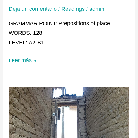
Deja un comentario
/
Readings
/
admin
GRAMMAR POINT: Prepositions of place
WORDS: 128
LEVEL: A2-B1
Leer más »
THE
DOORS
THAT
DO
GET