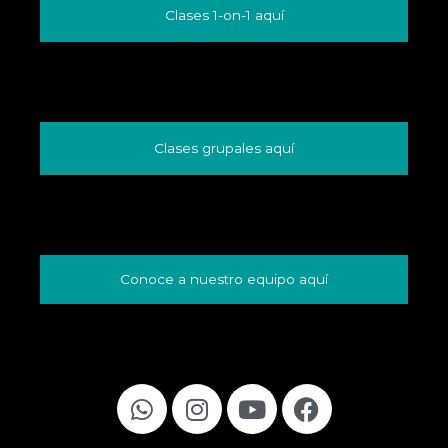
Clases 1-on-1 aquí
Clases grupales aquí
Conoce a nuestro equipo aquí
W
I
Y
F
h
n
o
a
a
s
u
c
t
t
t
e