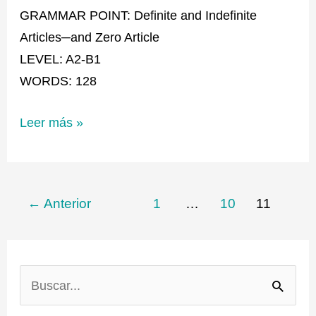
GRAMMAR POINT: Definite and Indefinite
Articles─and Zero Article
LEVEL: A2-B1
WORDS: 128
Leer más »
←
Anterior
1
…
10
11
B
u