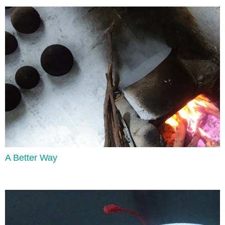
Adverb Clauses
Lee aquí
A Better Way
Too & Enough