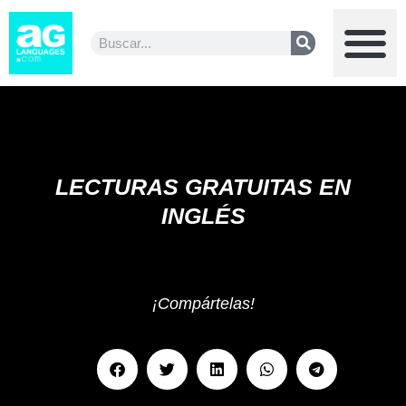
M
Ir
Buscar
al
Buscar
contenido
LECTURAS GRATUITAS EN
INGLÉS
¡Compártelas!