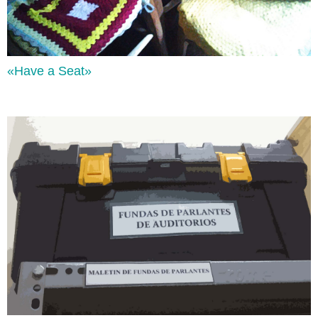
«Have a Seat»
Or, But, So, & Because
Lee aquí