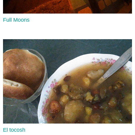
Full Moons
Can
Lee aquí
El tocosh